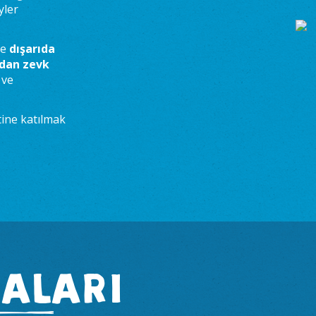
yler
le
dışarıda
ndan zevk
ve
ine katılmak
DALARI