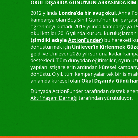
OKUL DIŞARIDA GÜNÜ’NÜN ARKASINDA KİM
2012 yılında
Londra’da bir avuç okul
, Anna Po
kampanya olan Boş Sınıf Günü’nün bir parçası
öğrenmeyi kutladı. 2015 yılında kampanyaya 1
okul katıldı. 2016 yılında kurucu kuruluşlardan 
(şimdiki adıyla
ActionFunder
)
bu hareketi kü
dönüştürmek için
Unilever’in
Kirlenmek Güze
geldi ve Unilever 202o yılı sonuna kadar kamp
destekledi. Tüm dünyadan eğitimciler, oyun uzm
yapılan istişarelerin ardından küresel kampan
dönüştü. O yıl, tüm kampanyalar tek bir isim al
anlamda küresel olan
Okul Dışarıda Günü ha
Dünyada ActionFunder tarafından desteklene
Aktif Yaşam Derneği
tarafından yürütülüyor.