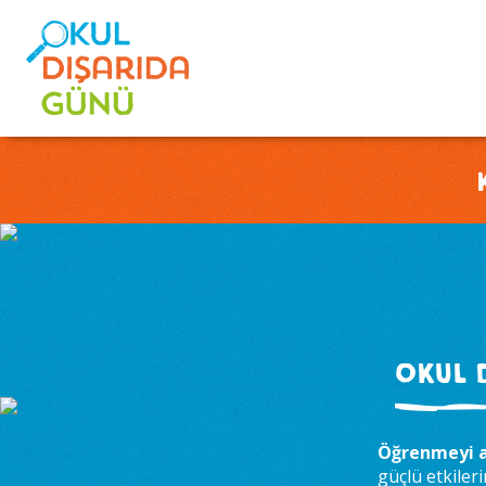
Okul 
Öğrenmeyi a
güçlü etkiler