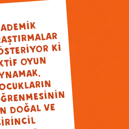
“
ADEMİK
RAŞTIRMALAR
ÖSTERİYOR Kİ
KTİF OYUN
YNAMAK,
OCUKLARIN
ĞRENMESİNİN
N DOĞAL VE
İRİNCİL