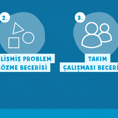
2.
3.
LİŞMİŞ PROBLEM
TAKIM
ÇÖZME BECERİSİ
ÇALIŞMASI BECER