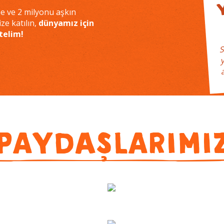
ne ve 2 milyonu aşkın
ze katılın,
dünyamız için
ütelim!
S
y
PAYDAŞLARIMI