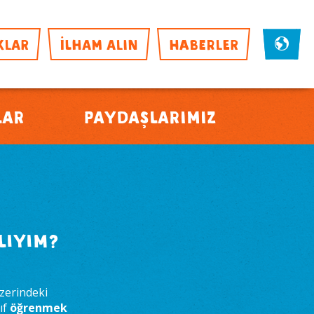
KLAR
İLHAM ALIN
HABERLER
lar
Paydaşlarımız
lıyım?
zerindeki
ıf
öğrenmek