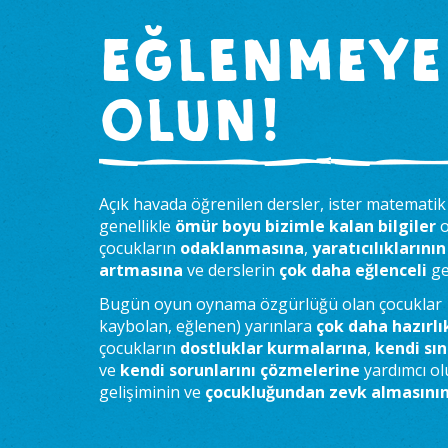
EĞLENMEYE
OLUN!
Açık havada öğrenilen dersler, ister matematik is
genellikle
ömür boyu bizimle kalan bilgiler
o
çocukların
odaklanmasına
,
yaratıcılıklarının
artmasına
ve derslerin
çok daha eğlenceli
ge
Bugün oyun oynama özgürlüğü olan çocuklar 
kaybolan, eğlenen) yarınlara
çok daha hazırlık
çocukların
dostluklar kurmalarına
,
kendi sın
ve
kendi sorunlarını çözmelerine
yardımcı ol
gelişiminin ve
çocukluğundan zevk almasını