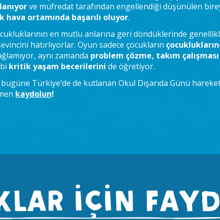
lanıyor
ve müfredat tarafından engellendiği düşünülen bire
ık hava ortamında başarılı oluyor
.
ocukluklarının en mutlu anlarına geri döndüklerinde genellik
evincini hatırlıyorlar. Oyun sadece çocukların
çocuklukları
ğlamıyor, aynı zamanda
problem çözme, takım çalışması
bi
kritik yaşam becerilerini
de öğretiyor.
n bugüne Türkiye’de de kutlanan Okul Dışarıda Günü hareket
hemen
kaydolun
!
LAR İÇİN FAY