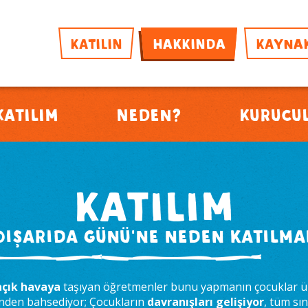
KATILIN
HAKKINDA
KAYNA
Katılım
Neden?
Kurucu
Katılım
Dışarıda Günü'ne neden katılma
çık havaya
taşıyan öğretmenler bunu yapmanın çocuklar ü
inden bahsediyor; Çocukların
davranışları gelişiyor
, tüm sın