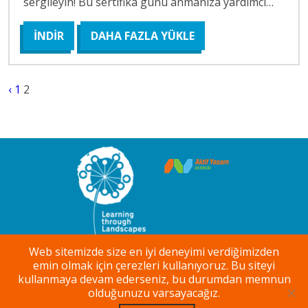
sergileyin! Bu sertifika günü anmanıza yardımcı…
İNDİR
DAHA FAZLA YÜKLE
‹
1
2
Web sitemizde size en iyi deneyimi verdiğimizden
emin olmak için çerezleri kullanıyoruz. Bu siteyi
Kullanım Koşulları
Gizlilik İlkesi
kullanmaya devam ederseniz, bu durumdan memnun
olduğunuzu varsayacağız.