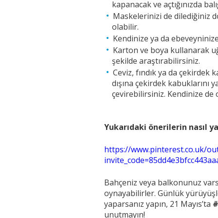
kapanacak ve açtığınızda balığı
Maskelerinizi de dilediğiniz 
olabilir.
Kendinize ya da ebeveyninize, 
Karton ve boya kullanarak uğ
şekilde araştırabilirsiniz.
Ceviz, fındık ya da çekirdek
dışına çekirdek kabuklarını y
çevirebilirsiniz. Kendinize de
Yukarıdaki önerilerin nasıl ya
https://www.pinterest.co.uk/o
invite_code=85dd4e3bfcc443a
Bahçeniz veya balkonunuz varsa ç
oynayabilirler. Günlük yürüyüşl
yaparsanız yapın, 21 Mayıs’ta
#
unutmayın!