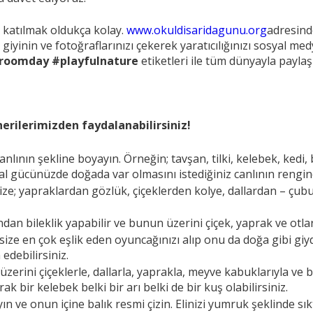
 katılmak oldukça kolay.
www.okuldisaridagunu.org
adresind
giyinin ve fotoğraflarınızı çekerek yaratıcılığınızı sosyal m
sroomday #playfulnature
etiketleri ile tüm dünyayla paylaş
erilerimizden faydalanabilirsiniz!
nlının şekline boyayın. Örneğin; tavşan, tilki, kelebek, kedi
yal gücünüzde doğada var olmasını istediğiniz canlının rengin
ize; yapraklardan gözlük, çiçeklerden kolye, dallardan – çubuk
dan bileklik yapabilir ve bunun üzerini çiçek, yaprak ve otlarl
ze en çok eşlik eden oyuncağınızı alıp onu da doğa gibi giy
debilirsiniz.
erini çiçeklerle, dallarla, yaprakla, meyve kabuklarıyla ve ba
k bir kelebek belki bir arı belki de bir kuş olabilirsiniz.
ve onun içine balık resmi çizin. Elinizi yumruk şeklinde sıkt