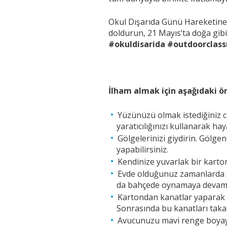
Okul Dışarıda Günü Hareketine
doldurun, 21 Mayıs’ta doğa gibi 
#okuldisarida #outdoorclas
İlham almak için aşağıdaki ön
Yüzünüzü olmak istediğiniz ca
yaratıcılığınızı kullanarak ha
Gölgelerinizi giydirin. Gölgen
yapabilirsiniz.
Kendinize yuvarlak bir karton
Evde olduğunuz zamanlarda si
da bahçede oynamaya devam e
Kartondan kanatlar yaparak üz
Sonrasında bu kanatları takara
Avucunuzu mavi renge boyayın 