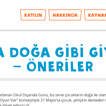
KATILIN
HAKKINDA
KAYNA
A DOĞA GİBİ G
– ÖNERİLER
utlanan Okul Dışarıda Günü, bu sene çocukların doğa ile olan 
 Oyun Var” konseptiyle 21 Mayıs’ta çocuk, yetişkin demeden 
a davet ediyoruz!