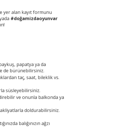
e yer alan kayıt formunu
edyada
#doğamizdaoyunvar
ın!
, baykuş, papatya ya da
e de bürünebilirsiniz.
lardan taç, saat, bileklik vs.
a süsleyebilirsiniz.
direbilir ve onunla balkonda ya
kliyatlarla doldurabilirsiniz.
ığınızda balığınızın ağzı