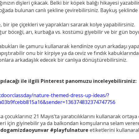
nızın dişleri çıkacak. Belki bir köpek balığı hikayesi yazabilir
doğada bulunan canlı şekline çevirebilirsiniz. Baykuş şeklin
bir ipe çiçekleri ve yaprakları sararak kolye yapabilirsiniz.
ur böceği, arı, kurbağa vs. kostümü giyebilir ve bir gün boyu
 kabukları ile çamuru kullanarak kendinize oyun arkadaşı yapa
apıştırabilir onu bir kirpiye ya da ceviz ve fındık kabukların
 onlara arkadaşlık edecek bir canlıya dönüştürebilirsiniz.
pılacağı ile ilgili Pinterest panomuzu inceleyebilirsiniz:
utdoorclassday/nature-themed-dress-up-ideas/?
aa03b9fcebb815a16&sender=136374832374747756
ocuklarınız 21 Mayıs’ta yaratıcılıklarını kullanarak ortaya ç
eri için giyinebilir ya da balkondan komşularına selam verer
dogamizdaoyunvar #playfulnature
etiketlerini kullanar