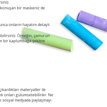
siniz.
de konuşan bir maskeniz de
nca onların hayatını detaylı
bilirsiniz. Örneğin, çamurun
dan bir kaplumbağa şekline
ıkardıkları materyaller ile
ek onları gülümsetebilirler. Ne
ak sosyal medyada paylaşmayı