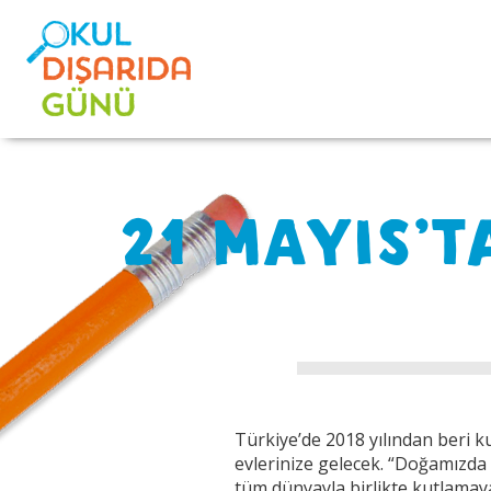
21 MAYIS’T
Türkiye’de 2018 yılından beri k
evlerinize gelecek. “Doğamızda
tüm dünyayla birlikte kutlamay