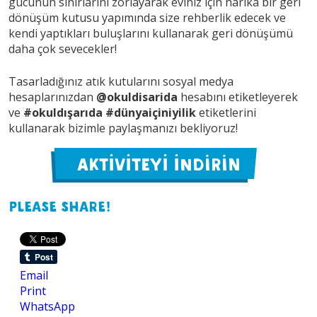
gücünün sınırlarını zorlayarak eviniz için harika bir geri
dönüşüm kutusu yapımında size rehberlik edecek ve
kendi yaptıkları buluşlarını kullanarak geri dönüşümü
daha çok sevecekler!
Tasarladığınız atık kutularını sosyal medya
hesaplarınızdan
@okuldisarida
hesabını etiketleyerek
ve
#okuldışarıda #dünyaiçiniyilik
etiketlerini
kullanarak bizimle paylaşmanızı bekliyoruz!
AKTİVİTEYİ İNDİRİN
Please share!
Email
Print
WhatsApp