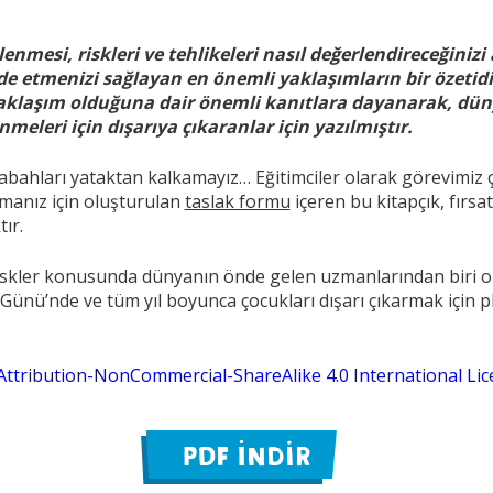
enmesi, riskleri ve tehlikeleri nasıl değerlendireceğiniz
de etmenizi sağlayan en önemli yaklaşımların bir özetidir
aklaşım olduğuna dair önemli kanıtlara dayanarak, dün
meleri için dışarıya çıkaranlar için yazılmıştır.
sabahları yataktan kalkamayız… Eğitimciler olarak görevimiz
nmanız için oluşturulan
taslak formu
içeren bu kitapçık, fırsat
ır.
iskler konusunda dünyanın önde gelen uzmanlarından biri ol
 Günü’nde ve tüm yıl boyunca çocukları dışarı çıkarmak için 
ttribution-NonCommercial-ShareAlike 4.0 International Lic
PDF İNDİR