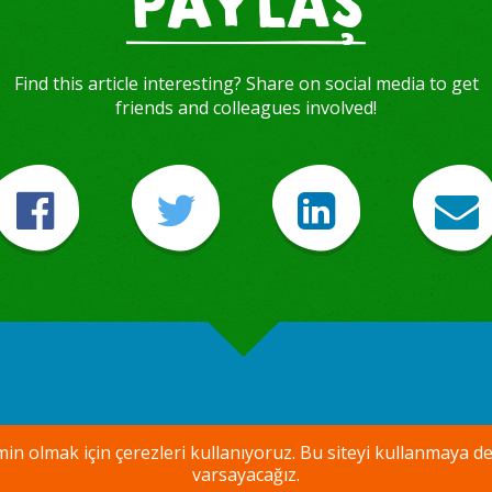
Find this article interesting? Share on social media to get
friends and colleagues involved!
emin olmak için çerezleri kullanıyoruz. Bu siteyi kullanm
varsayacağız.