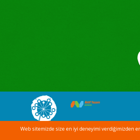
Web sitemizde size en iyi deneyimi verdiğimizden 