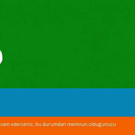
aya devam ederseniz, bu durumdan memnun olduğunuzu