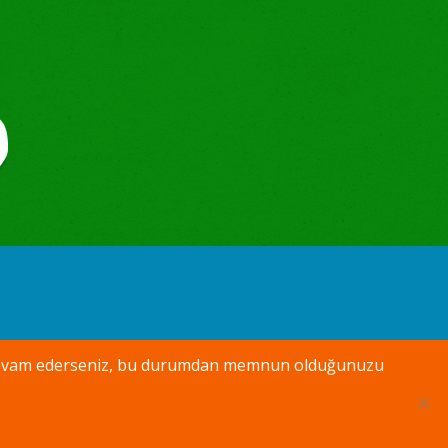
aya devam ederseniz, bu durumdan memnun olduğunuzu
Bizi takip edin