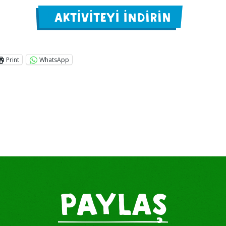
AKTİVİTEYİ İNDİRİN
Print
WhatsApp
PAYLAŞ