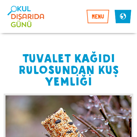
MENU
TUVALET KAĞIDI
RULOSUNDAN KUŞ
YEMLİĞİ